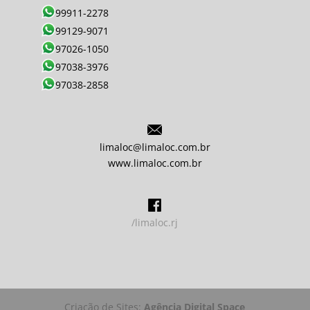
99911-2278
99129-9071
97026-1050
97038-3976
97038-2858
limaloc@limaloc.com.br
www.limaloc.com.br
/limaloc.rj
Criação de Sites:
Agência Digital Space