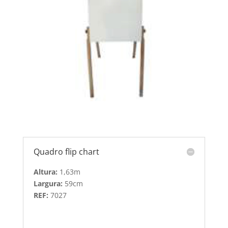
Quadro flip chart
Altura:
1,63m
Largura:
59cm
REF:
7027