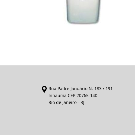
Rua Padre Januário N: 183 / 191
Inhaúma CEP 20765-140
Rio de Janeiro - RJ