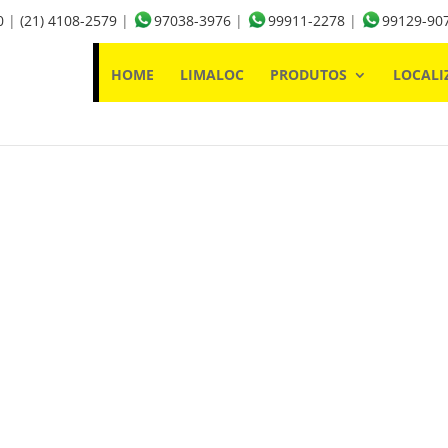
0
|
(21) 4108-2579
|
97038-3976
|
99911-2278
|
99129-90
HOME
LIMALOC
PRODUTOS
LOCALI