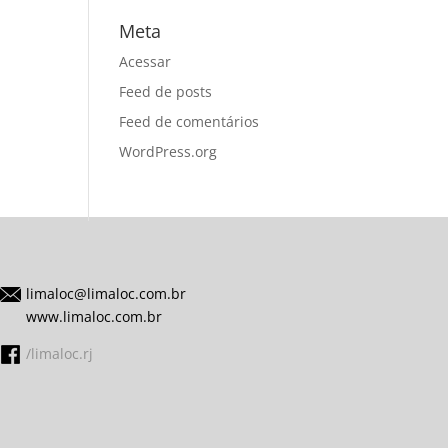
Meta
Acessar
Feed de posts
Feed de comentários
WordPress.org
limaloc@limaloc.com.br
www.limaloc.com.br
/limaloc.rj