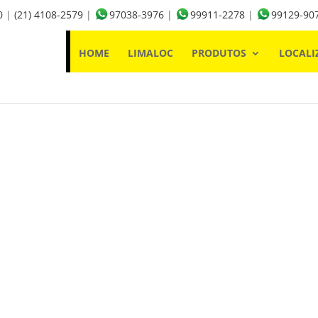
0
|
(21) 4108-2579
|
97038-3976
|
99911-2278
|
99129-90
HOME
LIMALOC
PRODUTOS
LOCALI