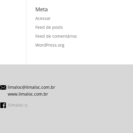
Meta
Acessar
Feed de posts
Feed de comentários
WordPress.org
limaloc@limaloc.com.br
www.limaloc.com.br
/limaloc.rj