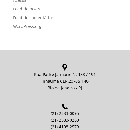
Acessar
Feed de posts
Feed de comentários
WordPress.org
Rua Padre Januário N: 183 / 191
Inhaúma CEP 20765-140
Rio de Janeiro - RJ
(21) 2583-0095
(21) 2583-0260
(21) 4108-2579