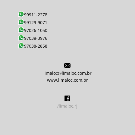
99911-2278
99129-9071
97026-1050
97038-3976
97038-2858
limaloc@limaloc.com.br
www.limaloc.com.br
/limaloc.rj