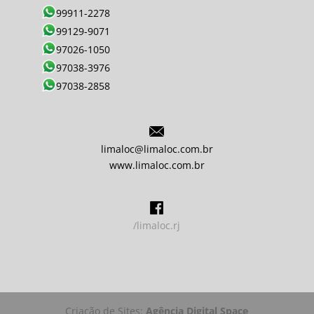
99911-2278
99129-9071
97026-1050
97038-3976
97038-2858
limaloc@limaloc.com.br
www.limaloc.com.br
/limaloc.rj
Criação de Sites:
Agência Digital Space