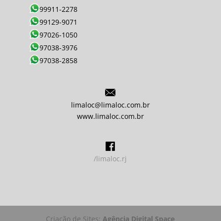
99911-2278
99129-9071
97026-1050
97038-3976
97038-2858
limaloc@limaloc.com.br
www.limaloc.com.br
/limaloc.rj
Criação de Sites:
Agência Digital Space