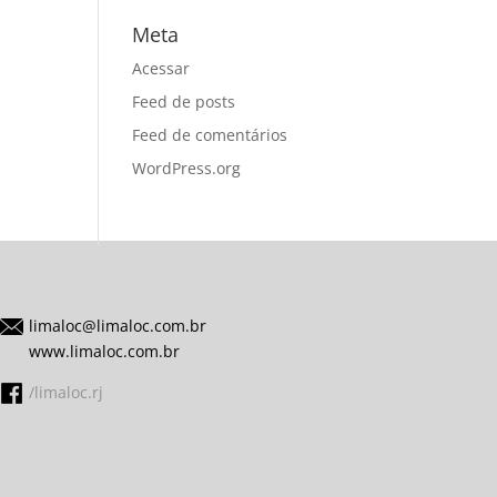
Meta
Acessar
Feed de posts
Feed de comentários
WordPress.org
limaloc@limaloc.com.br
www.limaloc.com.br
/limaloc.rj