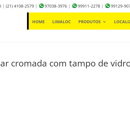
0
|
(21) 4108-2579
|
97038-3976
|
99911-2278
|
99129-90
HOME
LIMALOC
PRODUTOS
LOCALI
lar cromada com tampo de vidr