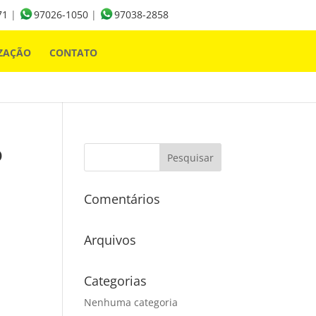
71
|
97026-1050
|
97038-2858
ZAÇÃO
CONTATO
o
Comentários
Arquivos
Categorias
Nenhuma categoria