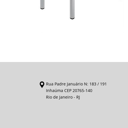
Rua Padre Januário N: 183 / 191
Inhaúma CEP 20765-140
Rio de Janeiro - RJ