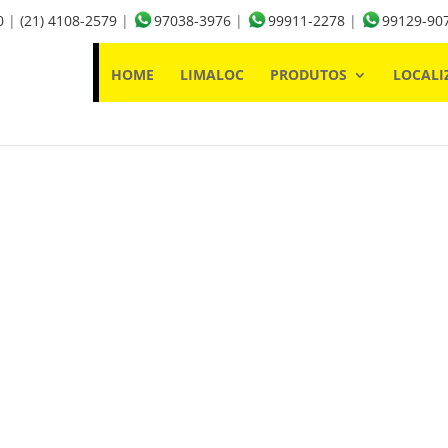
0
|
(21) 4108-2579
|
97038-3976
|
99911-2278
|
99129-90
HOME
LIMALOC
PRODUTOS
LOCALI