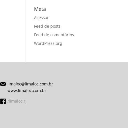
Meta
Acessar
Feed de posts
Feed de comentários
WordPress.org
limaloc@limaloc.com.br
www.limaloc.com.br
/limaloc.rj