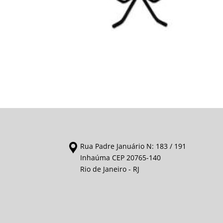
Rua Padre Januário N: 183 / 191
Inhaúma CEP 20765-140
Rio de Janeiro - RJ