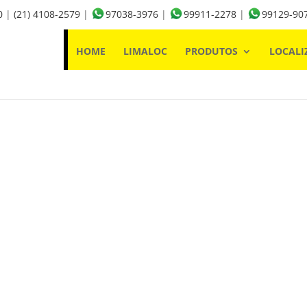
0
|
(21) 4108-2579
|
97038-3976
|
99911-2278
|
99129-90
HOME
LIMALOC
PRODUTOS
LOCALI