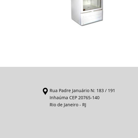
Rua Padre Januário N: 183 / 191
Inhaúma CEP 20765-140
Rio de Janeiro - RJ