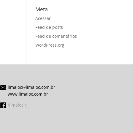
Meta
Acessar
Feed de posts
Feed de comentários
WordPress.org
limaloc@limaloc.com.br
www.limaloc.com.br
/limaloc.rj