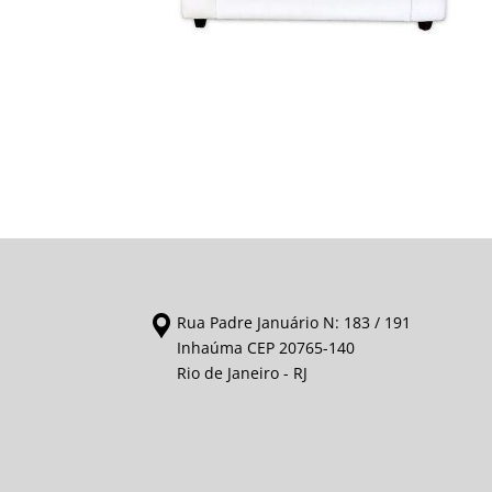
Rua Padre Januário N: 183 / 191
Inhaúma CEP 20765-140
Rio de Janeiro - RJ