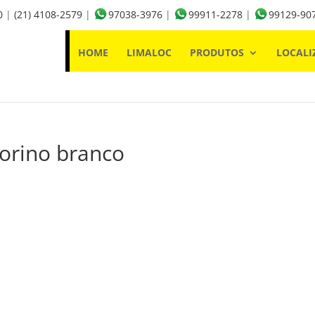
0
|
(21) 4108-2579
|
97038-3976
|
99911-2278
|
99129-90
HOME
LIMALOC
PRODUTOS
LOCALI
corino branco