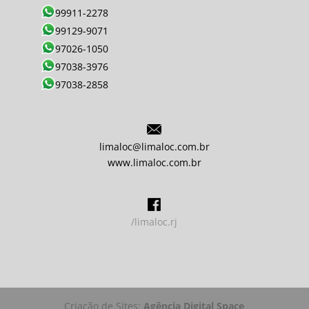
99911-2278
99129-9071
97026-1050
97038-3976
97038-2858
limaloc@limaloc.com.br
www.limaloc.com.br
/limaloc.rj
Criação de Sites:
Agência Digital Space