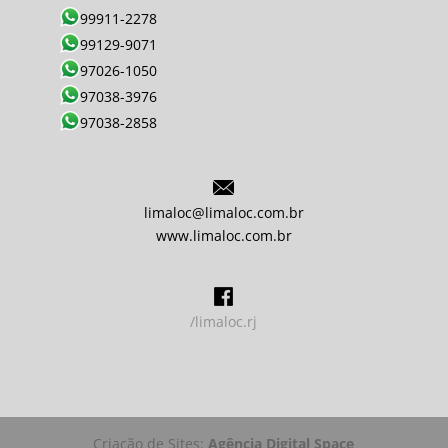
99911-2278
99129-9071
97026-1050
97038-3976
97038-2858
limaloc@limaloc.com.br
www.limaloc.com.br
/limaloc.rj
Criação de Sites:
Agência Digital Space