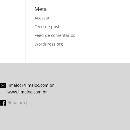
Meta
Acessar
Feed de posts
Feed de comentários
WordPress.org
limaloc@limaloc.com.br
www.limaloc.com.br
/limaloc.rj