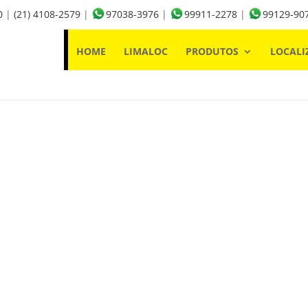
0
|
(21) 4108-2579
|
97038-3976
|
99911-2278
|
99129-90
HOME
LIMALOC
PRODUTOS
LOCALI