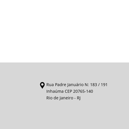
Rua Padre Januário N: 183 / 191
Inhaúma CEP 20765-140
Rio de Janeiro - RJ