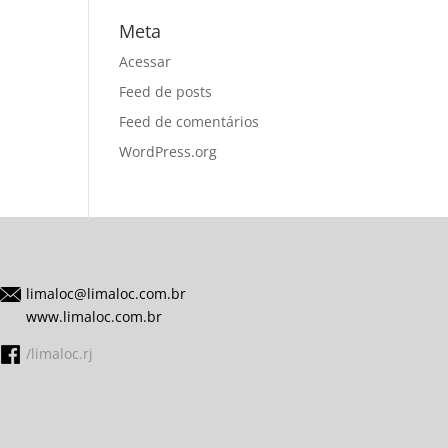
Meta
Acessar
Feed de posts
Feed de comentários
WordPress.org
limaloc@limaloc.com.br
www.limaloc.com.br
/limaloc.rj