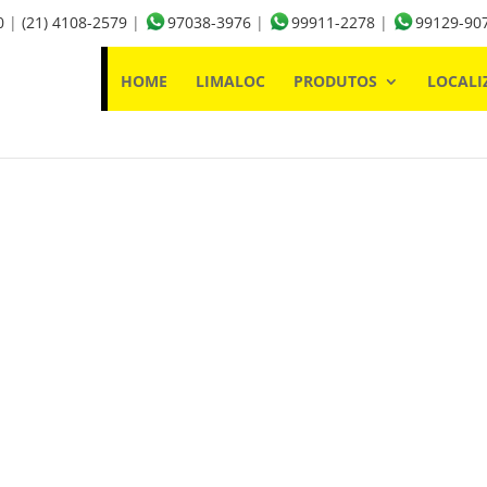
0
|
(21) 4108-2579
|
97038-3976
|
99911-2278
|
99129-90
HOME
LIMALOC
PRODUTOS
LOCALI