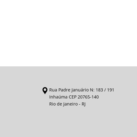
Rua Padre Januário N: 183 / 191
Inhaúma CEP 20765-140
Rio de Janeiro - RJ